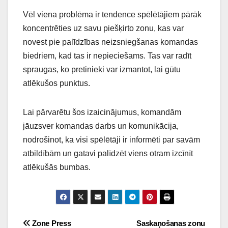
Vēl viena problēma ir tendence spēlētājiem pārāk
koncentrēties uz savu piešķirto zonu, kas var
novest pie palīdzības neizsniegšanas komandas
biedriem, kad tas ir nepieciešams. Tas var radīt
spraugas, ko pretinieki var izmantot, lai gūtu
atlēkušos punktus.
Lai pārvarētu šos izaicinājumus, komandām
jāuzsver komandas darbs un komunikācija,
nodrošinot, ka visi spēlētāji ir informēti par savām
atbildībām un gatavi palīdzēt viens otram izcīnīt
atlēkušās bumbas.
Post
Zone Press
Saskaņošanas zonu