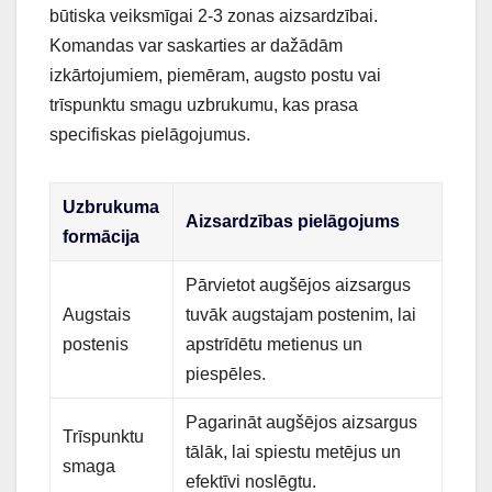
būtiska veiksmīgai 2-3 zonas aizsardzībai.
Komandas var saskarties ar dažādām
izkārtojumiem, piemēram, augsto postu vai
trīspunktu smagu uzbrukumu, kas prasa
specifiskas pielāgojumus.
Uzbrukuma
Aizsardzības pielāgojums
formācija
Pārvietot augšējos aizsargus
Augstais
tuvāk augstajam postenim, lai
postenis
apstrīdētu metienus un
piespēles.
Pagarināt augšējos aizsargus
Trīspunktu
tālāk, lai spiestu metējus un
smaga
efektīvi noslēgtu.