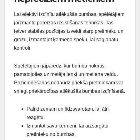
Lai efektīvi izcīnītu atlēkušās bumbas, spēlētājiem
jāizmanto pareizas izsistīšanas tehnikas. Tas
ietver stabilas pozīcijas izveidi starp pretinieku un
grozu, izmantojot ķermeņa spēku, lai saglabātu
kontroli.
Spēlētājiem jāparedz, kur bumba nokritīs,
pamatojoties uz metēja leņķi un metiena veidu.
Pozicionēšanās nedaudz priekšā pretiniekam var
sniegt priekšrocības atlēkušās bumbas izcīnīšanā.
Palikt zemam un līdzsvarotam, lai ātri
reaģētu.
Izmantot savu ķermeni, lai aizsargātu
pretinieku no bumbas.