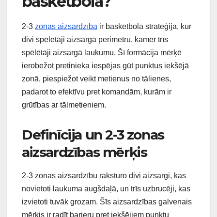
basketbolā?
2-3
zonas aizsardzība
ir basketbola stratēģija, kur
divi spēlētāji aizsargā perimetru, kamēr trīs
spēlētāji aizsargā laukumu. Šī formācija mērķē
ierobežot pretinieka iespējas gūt punktus iekšējā
zonā, piespiežot veikt metienus no tālienes,
padarot to efektīvu pret komandām, kurām ir
grūtības ar tālmetieniem.
Definīcija un 2-3 zonas
aizsardzības mērķis
2-3 zonas aizsardzību raksturo divi aizsargi, kas
novietoti laukuma augšdaļā, un trīs uzbrucēji, kas
izvietoti tuvāk grozam. Šīs aizsardzības galvenais
mērķis ir radīt barjeru pret iekšējiem punktu