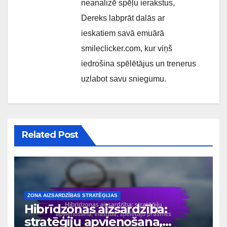
neanalizē spēļu ierakstus,
Dereks labprāt dalās ar
ieskatiem savā emuārā
smileclicker.com, kur viņš
iedrošina spēlētājus un trenerus
uzlabot savu sniegumu.
Related Post
ZONA AIZSARDZĪBAS STRATĒĢIJAS
Hibrīdzonas aizsardzība:
stratēģiju apvienošana,