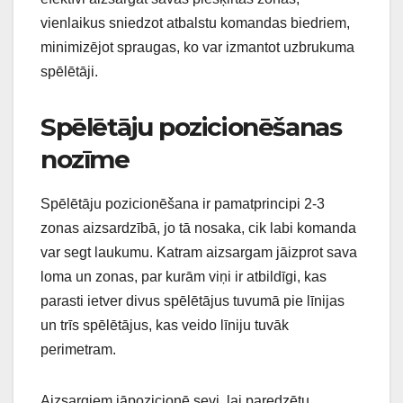
vienlaikus sniedzot atbalstu komandas biedriem,
minimizējot spraugas, ko var izmantot uzbrukuma
spēlētāji.
Spēlētāju pozicionēšanas
nozīme
Spēlētāju pozicionēšana ir pamatprincipi 2-3
zonas aizsardzībā, jo tā nosaka, cik labi komanda
var segt laukumu. Katram aizsargam jāizprot sava
loma un zonas, par kurām viņi ir atbildīgi, kas
parasti ietver divus spēlētājus tuvumā pie līnijas
un trīs spēlētājus, kas veido līniju tuvāk
perimetram.
Aizsargiem jāpozicionē sevi, lai paredzētu