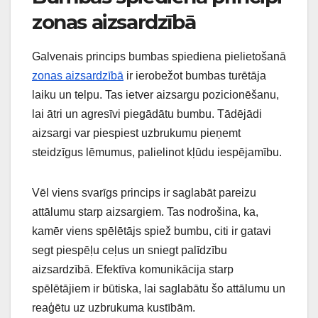
zonas aizsardzībā
Galvenais princips bumbas spiediena pielietošanā
zonas aizsardzībā
ir ierobežot bumbas turētāja
laiku un telpu. Tas ietver aizsargu pozicionēšanu,
lai ātri un agresīvi piegādātu bumbu. Tādējādi
aizsargi var piespiest uzbrukumu pieņemt
steidzīgus lēmumus, palielinot kļūdu iespējamību.
Vēl viens svarīgs princips ir saglabāt pareizu
attālumu starp aizsargiem. Tas nodrošina, ka,
kamēr viens spēlētājs spiež bumbu, citi ir gatavi
segt piespēļu ceļus un sniegt palīdzību
aizsardzībā. Efektīva komunikācija starp
spēlētājiem ir būtiska, lai saglabātu šo attālumu un
reaģētu uz uzbrukuma kustībām.