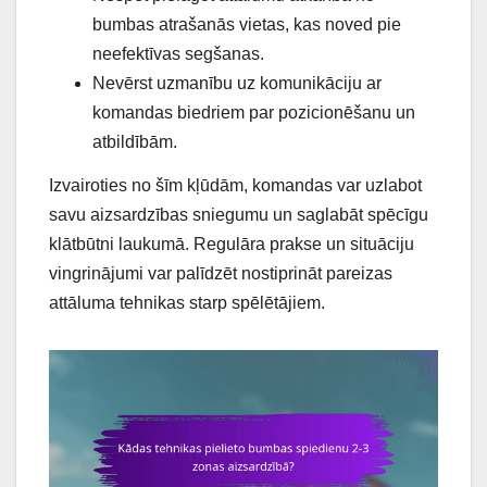
bumbas atrašanās vietas, kas noved pie
neefektīvas segšanas.
Nevērst uzmanību uz komunikāciju ar
komandas biedriem par pozicionēšanu un
atbildībām.
Izvairoties no šīm kļūdām, komandas var uzlabot
savu aizsardzības sniegumu un saglabāt spēcīgu
klātbūtni laukumā. Regulāra prakse un situāciju
vingrinājumi var palīdzēt nostiprināt pareizas
attāluma tehnikas starp spēlētājiem.