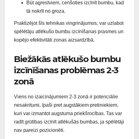
Būt agresīviem, cenšoties izcīnīt bumbu, kad
tā nokrīt no groza.
Praktizējot šīs tehnikas vingrinājumos, var uzlabot
spēlētāju atlēkušo bumbu izcīnīšanas prasmes un
kopējo efektivitāti zonas aizsardzībā.
Biežākās atlēkušo bumbu
izcīnīšanas problēmas 2-3
zonā
Viens no izaicinājumiem 2-3 zonā ir potenciālie
nesakritumi, īpaši pret augstākiem pretiniekiem,
kuri var izmantot augstuma priekšrocības. Tas var
radīt grūtības izcīnīt atlēkušās bumbas, ja spēlētāji
nav pareizi pozicionēti.