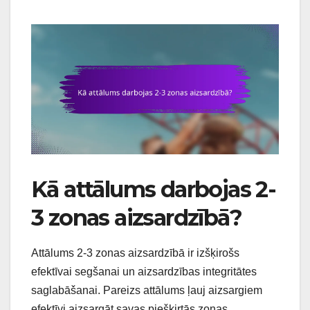
Kā attālums darbojas 2-
3 zonas aizsardzībā?
Attālums 2-3 zonas aizsardzībā ir izšķirošs
efektīvai segšanai un aizsardzības integritātes
saglabāšanai. Pareizs attālums ļauj aizsargiem
efektīvi aizsargāt savas piešķirtās zonas,