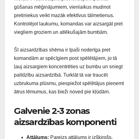
gūšanas mēģinājumiem, vienlaikus mudinot
pretiniekus veikt mazāk efektīvus tālmetienus.
Kontrolējot laukumu, komandas var aizsargāt pret
viegliem groziem un atlēkušajām bumbām.
Šī aizsardzības shēma ir īpaši noderīga pret
komandām ar spēcīgiem post spēlētājiem, jo tā
ļauj aizsargiem koncentrēties uz bumbu un sniegt
palīdzību aizsardzībā. Turklāt tā var traucēt
uzbrukuma plūsmu, piespiežot spēlētājus pieņemt
ātrus lēmumus, kas bieži noved pie kļūdām.
Galvenie 2-3 zonas
aizsardzības komponenti
Attālums:
Pareizs attālums ir izšķirošs,