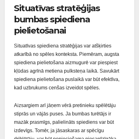
Situatīvas stratēģijas
bumbas spiediena
pielietošanai
Situatīvas spiediena stratēģijas var atšķirties
atkarībā no spēles konteksta. Piemēram, augsta
spiediena pielietošana aizmugurē var piespiest
kļūdas agrīnā metiena pulksteņa laikā. Savukārt
spiediena pielietošana puslaikā var būt efektīva,
kad uzbrukums cenšas izveidot spēles.
Aizsargiem arī jāņem vērā pretinieku spēlētāju
stiprās un vājās puses. Ja bumbas turētājs ir
mazāk prasmīgs, palielināts spiediens var būt
izdevīgs. Tomēr, ja jāsaskaras ar spēcīgu
driblētāju, var būt nepieciešama piesardzīgāka