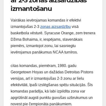
izmantošanu
Vairākas ievērojamas komandas ir efektīvi
izmantojušas 2-3
zonas aizsardzību
visā
basketbola vēsturē. Syracuse Orange, zem trenera
Džima Bohaima, ir, iespējams, slavenākais
piemērs, izmantojot zonu, lai sasniegtu
ievērojamus panākumus NCAA turnīros.
citas komandas, piemēram, 1980. gadu
Georgetown Hoyas un dažādas Detroitas Pistons
versijas, arī ir izmantojušas 2-3 zonu ar lielu
efektivitāti, īpaši izslēgšanas spēļu situācijās. Šīs
komandas parādīja, kā labi izpildīta zona var
apgrūtināt augsti punktu guvušas uzbrukumus un
novest pie čempionāta panākumiem.