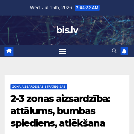
Skip
Wed. Jul 15th, 2026
7:04:33 AM
to
content
bis.lv
ZONA AIZSARDZĪBAS STRATĒĢIJAS
2-3 zonas aizsardzība:
attālums, bumbas
spiediens, atlēkšana