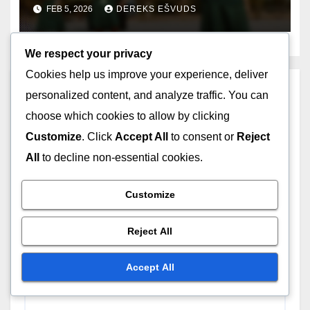
priekšrocības, izpilde
FEB 5, 2026
DEREKS EŠVUDS
We respect your privacy
Cookies help us improve your experience, deliver
Leave a Reply
personalized content, and analyze traffic. You can
choose which cookies to allow by clicking
Your email address will not be published.
Required
Customize
. Click
Accept All
to consent or
Reject
fields are marked
*
All
to decline non-essential cookies.
Comment
*
Customize
Reject All
Accept All