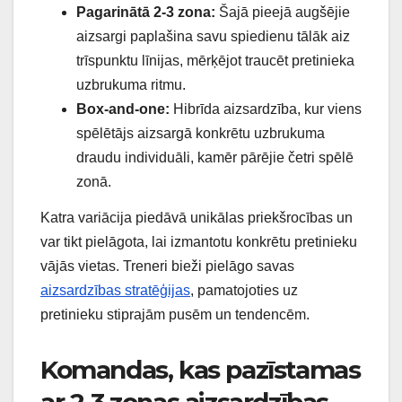
Pagarinātā 2-3 zona:
Šajā pieejā augšējie
aizsargi paplašina savu spiedienu tālāk aiz
trīspunktu līnijas, mērķējot traucēt pretinieka
uzbrukuma ritmu.
Box-and-one:
Hibrīda aizsardzība, kur viens
spēlētājs aizsargā konkrētu uzbrukuma
draudu individuāli, kamēr pārējie četri spēlē
zonā.
Katra variācija piedāvā unikālas priekšrocības un
var tikt pielāgota, lai izmantotu konkrētu pretinieku
vājās vietas. Treneri bieži pielāgo savas
aizsardzības stratēģijas
, pamatojoties uz
pretinieku stiprajām pusēm un tendencēm.
Komandas, kas pazīstamas
ar 2-3 zonas aizsardzības