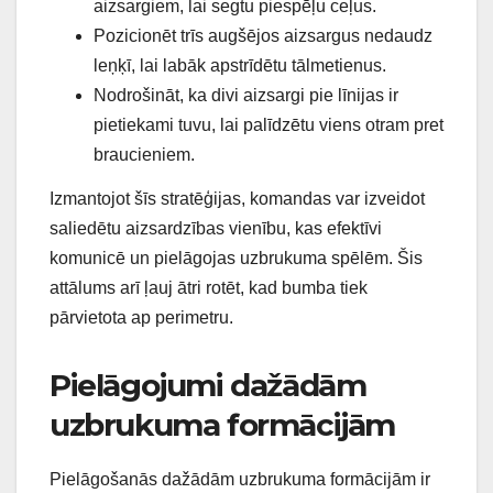
aizsargiem, lai segtu piespēļu ceļus.
Pozicionēt trīs augšējos aizsargus nedaudz
leņķī, lai labāk apstrīdētu tālmetienus.
Nodrošināt, ka divi aizsargi pie līnijas ir
pietiekami tuvu, lai palīdzētu viens otram pret
braucieniem.
Izmantojot šīs stratēģijas, komandas var izveidot
saliedētu aizsardzības vienību, kas efektīvi
komunicē un pielāgojas uzbrukuma spēlēm. Šis
attālums arī ļauj ātri rotēt, kad bumba tiek
pārvietota ap perimetru.
Pielāgojumi dažādām
uzbrukuma formācijām
Pielāgošanās dažādām uzbrukuma formācijām ir