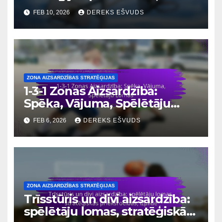
elastība, spēlētāju prasmes
FEB 10, 2026
DEREKS EŠVUDS
ZONA AIZSARDZĪBAS STRATĒĢIJAS
1-3-1 Zonas Aizsardzība:
Spēka, Vājuma, Spēlētāju
Lomas
FEB 6, 2026
DEREKS EŠVUDS
ZONA AIZSARDZĪBAS STRATĒĢIJAS
Trīsstūris un divi aizsardzība:
spēlētāju lomas, stratēģiskās