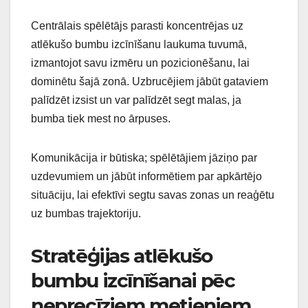
Centrālais spēlētājs parasti koncentrējas uz
atlēkušo bumbu izcīnīšanu laukuma tuvumā,
izmantojot savu izmēru un pozicionēšanu, lai
dominētu šajā zonā. Uzbrucējiem jābūt gataviem
palīdzēt izsist un var palīdzēt segt malas, ja
bumba tiek mest no ārpuses.
Komunikācija ir būtiska; spēlētājiem jāziņo par
uzdevumiem un jābūt informētiem par apkārtējo
situāciju, lai efektīvi segtu savas zonas un reaģētu
uz bumbas trajektoriju.
Stratēģijas atlēkušo
bumbu izcīnīšanai pēc
neprecīziem metieniem