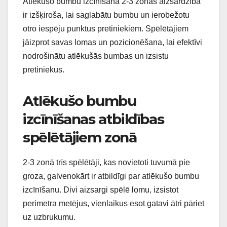
Atlēkušo bumbu izcīnīšana 2-3 zonas aizsardzībā
ir izšķiroša, lai saglabātu bumbu un ierobežotu
otro iespēju punktus pretiniekiem. Spēlētājiem
jāizprot savas lomas un pozicionēšana, lai efektīvi
nodrošinātu atlēkušās bumbas un izsistu
pretiniekus.
Atlēkušo bumbu
izcīnīšanas atbildības
spēlētājiem zonā
2-3 zonā trīs spēlētāji, kas novietoti tuvumā pie
groza, galvenokārt ir atbildīgi par atlēkušo bumbu
izcīnīšanu. Divi aizsargi spēlē lomu, izsistot
perimetra metējus, vienlaikus esot gatavi ātri pāriet
uz uzbrukumu.