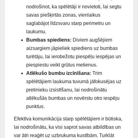
nodrošinot, ka spēlētāji ir novietoti, lai segtu
savas piešķirtās zonas, vienlaikus
saglabājot līdzsvaru starp perimetru un
laukumu.
Bumbas spiediens:
Diviem augšējiem
aizsargiem jāpieliek spiediens uz bumbas
turētāju, lai ierobežotu piespēļu iespējas un
piespiestu veikt grūtus metienus.
Atlēkušo bumbu izcīnīšana:
Trim
spēlētājiem laukuma tuvumā jāfokusējas uz
pretinieku izsistīšanu, lai nodrošinātu
atlēkušās bumbas un novērstu otro iespēju
punktus.
Efektīva komunikācija starp spēlētājiem ir būtiska,
lai nodrošinātu, ka visi saprot savas atbildības un
var ātri reaģēt uz uzbrukuma kustībām. Turklāt