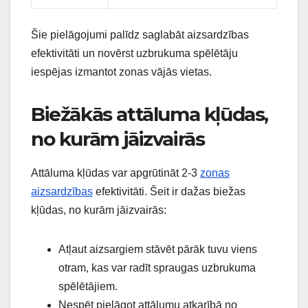
Šie pielāgojumi palīdz saglabāt aizsardzības
efektivitāti un novērst uzbrukuma spēlētāju
iespējas izmantot zonas vājās vietas.
Biežākās attāluma kļūdas,
no kurām jāizvairās
Attāluma kļūdas var apgrūtināt 2-3
zonas
aizsardzības
efektivitāti. Šeit ir dažas biežas
kļūdas, no kurām jāizvairās:
Atļaut aizsargiem stāvēt pārāk tuvu viens
otram, kas var radīt spraugas uzbrukuma
spēlētājiem.
Nespēt pielāgot attālumu atkarībā no