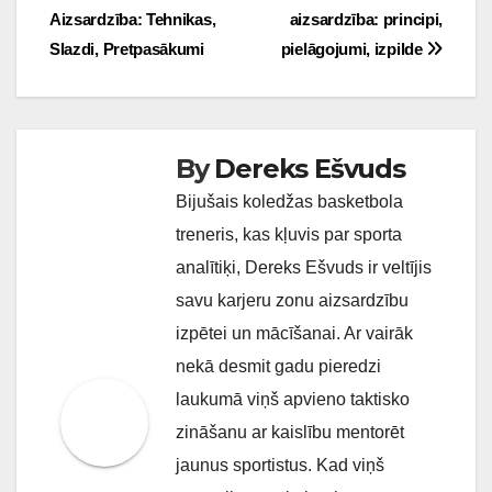
Aizsardzība: Tehnikas,
aizsardzība: principi,
navigation
Slazdi, Pretpasākumi
pielāgojumi, izpilde
By
Dereks Ešvuds
Bijušais koledžas basketbola
treneris, kas kļuvis par sporta
analītiķi, Dereks Ešvuds ir veltījis
savu karjeru zonu aizsardzību
izpētei un mācīšanai. Ar vairāk
nekā desmit gadu pieredzi
laukumā viņš apvieno taktisko
zināšanu ar kaislību mentorēt
jaunus sportistus. Kad viņš