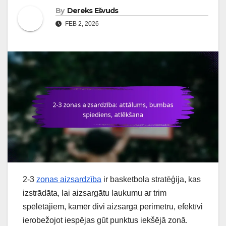
By
Dereks Ešvuds
FEB 2, 2026
2-3
zonas aizsardzība
ir basketbola stratēģija, kas
izstrādāta, lai aizsargātu laukumu ar trim
spēlētājiem, kamēr divi aizsargā perimetru, efektīvi
ierobežojot iespējas gūt punktus iekšējā zonā.