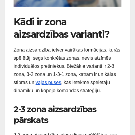
Kādi ir zona
aizsardzības varianti?
Zona aizsardzība ietver vairākas formācijas, kurās
spēlētāji segs konkrētas zonas, nevis atzīmēs
individuālos pretiniekus. Biežākie varianti ir 2-3
zona, 3-2 zona un 1-3-1 zona, katram ir unikālas
stiprās un
vājās puses
, kas ietekmē spēlētāju
dinamiku un kopējo komandas stratēģiju.
2-3 zona aizsardzības
pārskats
2-3 zona aizsardzība ietver divus spēlētājus, kas