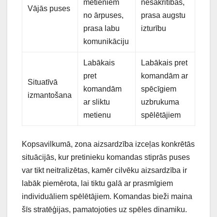
metieniem
nesakritības,
Vājās puses
no ārpuses,
prasa augstu
prasa labu
izturību
komunikāciju
Labākais
Labākais pret
pret
komandām ar
Situatīvā
komandām
spēcīgiem
izmantošana
ar sliktu
uzbrukuma
metienu
spēlētājiem
Kopsavilkumā, zona aizsardzība izceļas konkrētās
situācijās, kur pretinieku komandas stiprās puses
var tikt neitralizētas, kamēr cilvēku aizsardzība ir
labāk piemērota, lai tiktu galā ar prasmīgiem
individuāliem spēlētājiem. Komandas bieži maina
šīs stratēģijas, pamatojoties uz spēles dinamiku.