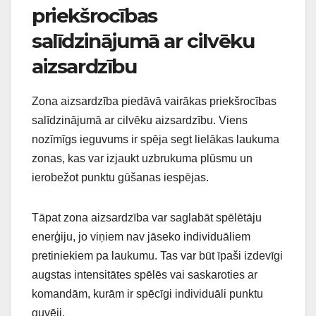
priekšrocības
salīdzinājumā ar cilvēku
aizsardzību
Zona aizsardzība piedāvā vairākas priekšrocības
salīdzinājumā ar cilvēku aizsardzību. Viens
nozīmīgs ieguvums ir spēja segt lielākas laukuma
zonas, kas var izjaukt uzbrukuma plūsmu un
ierobežot punktu gūšanas iespējas.
Tāpat zona aizsardzība var saglabāt spēlētāju
enerģiju, jo viņiem nav jāseko individuāliem
pretiniekiem pa laukumu. Tas var būt īpaši izdevīgi
augstas intensitātes spēlēs vai saskaroties ar
komandām, kurām ir spēcīgi individuāli punktu
guvēji.