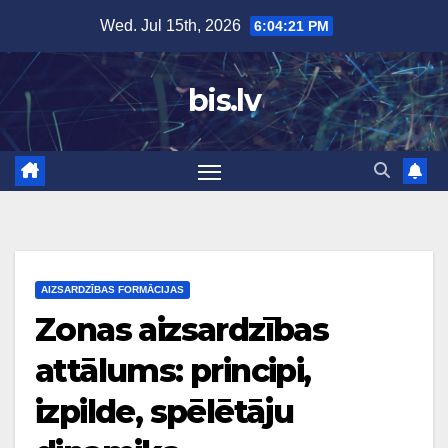
Skip
Wed. Jul 15th, 2026
6:04:22 PM
to
content
bis.lv
AIZSARDZĪBAS FORMĀCIJAS
Zonas aizsardzības
attālums: principi,
izpilde, spēlētāju