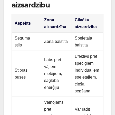
aizsardzību
Zona
Cilvēku
Aspekts
aizsardzība
aizsardzība
Seguma
Spēlētāja
Zona balstīta
stils
balstīta
Efektīvs pret
Labs pret
spēcīgiem
vājiem
Stiprās
individuāliem
metējiem,
puses
spēlētājiem,
saglabā
cieša
enerģiju
segšana
Vainojams
pret
Var radīt