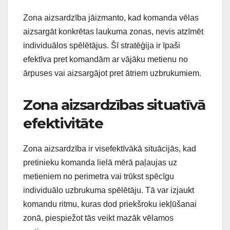
Zona aizsardzība jāizmanto, kad komanda vēlas
aizsargāt konkrētas laukuma zonas, nevis atzīmēt
individuālos spēlētājus. Šī stratēģija ir īpaši
efektīva pret komandām ar vājāku metienu no
ārpuses vai aizsargājot pret ātriem uzbrukumiem.
Zona aizsardzības situatīvā
efektivitāte
Zona aizsardzība ir visefektīvākā situācijās, kad
pretinieku komanda lielā mērā paļaujas uz
metieniem no perimetra vai trūkst spēcīgu
individuālo uzbrukuma spēlētāju. Tā var izjaukt
komandu ritmu, kuras dod priekšroku iekļūšanai
zonā, piespiežot tās veikt mazāk vēlamos