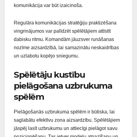
komunikācija var būt izaicinoša.
Regulāra komunikācijas stratēģiju praktizēšana
vingrinājumos var palīdzēt spēlētājiem attīstīt
dabisku ritmu. Komandām jāuzsver runāšanas
nozīme aizsardzībā, lai samazinātu neskaidrības
un uzlabotu kopējo sniegumu.
Spēlētāju kustību
pielāgošana uzbrukuma
spēlēm
Pielāgošanās uzbrukuma spēlēm ir būtiska, lai
saglabātu efektīvu zona aizsardzību. Spēlētājiem
jāspēj lasīt uzbrukumu un attiecīgi pielāgot savu
pozicionēšanu. Tas ietver modeļu atpazīšanu un