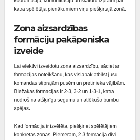
koordināciju, komunikāciju un skaidru izpratni par
katra spēlētāja pienākumiem viņu piešķirtajā zonā.
Zona aizsardzības
formāciju pakāpeniska
izveide
Lai efektīvi izveidotu zona aizsardzību, sāciet ar
formācijas noteikšanu, kas vislabāk atbilst jūsu
komandas stiprajām pusēm un pretinieka vājībām.
Biežākās formācijas ir 2-3, 3-2 un 1-3-1, katra
nodrošina atšķirīgu segumu un atlēkušo bumbu
spējas.
Kad formācija ir izvēlēta, piešķiriet spēlētājiem
konkrētas zonas. Piemēram, 2-3 formācijā divi