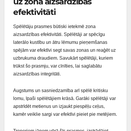
uz zona aizsardzības
efektivitāti
Spēlētāju prasmes būtiski ietekmē zona
aizsardzības efektivitāti. Spēlētāji ar spēcīgu
laterālo kustību un ātru lēmumu pieņemšanas
spējām var efektīvi segt savas zonas un reaģēt uz
uzbrukuma draudiem. Savukārt spēlētāji, kuriem
trūkst šo prasmju, var cīnīties, lai saglabātu
aizsardzības integritāti.
Augstums un sasniedzamība arī spēlē kritisku
lomu, īpaši spēlētājiem krāsā. Garāki spēlētāji var
apstrīdēt metienus un izjaukt piespēļu ceļus,
kamēr veiklie sargi var efektīvi pieiet pie metējiem.
Treneriem jāņem vērā šīs prasmes, izstrādājot