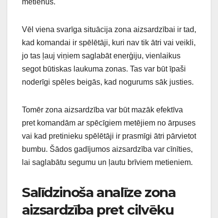
metienus.
Vēl viena svarīga situācija zona aizsardzībai ir tad,
kad komandai ir spēlētāji, kuri nav tik ātri vai veikli,
jo tas ļauj viņiem saglabāt enerģiju, vienlaikus
segot būtiskas laukuma zonas. Tas var būt īpaši
noderīgi spēles beigās, kad nogurums sāk justies.
Tomēr zona aizsardzība var būt mazāk efektīva
pret komandām ar spēcīgiem metējiem no ārpuses
vai kad pretinieku spēlētāji ir prasmīgi ātri pārvietot
bumbu. Šādos gadījumos aizsardzība var cīnīties,
lai saglabātu segumu un ļautu brīviem metieniem.
Salīdzinoša analīze zona
aizsardzība pret cilvēku