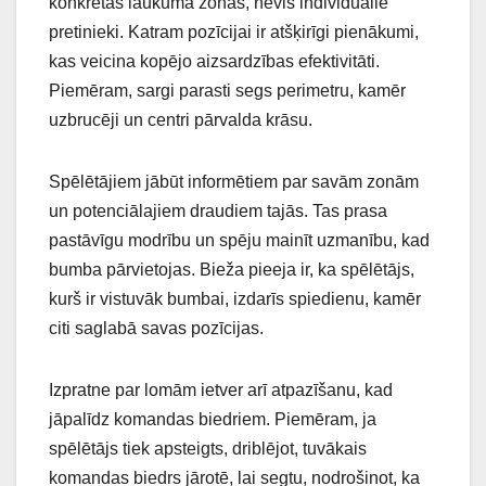
konkrētas laukuma zonas, nevis individuālie
pretinieki. Katram pozīcijai ir atšķirīgi pienākumi,
kas veicina kopējo aizsardzības efektivitāti.
Piemēram, sargi parasti segs perimetru, kamēr
uzbrucēji un centri pārvalda krāsu.
Spēlētājiem jābūt informētiem par savām zonām
un potenciālajiem draudiem tajās. Tas prasa
pastāvīgu modrību un spēju mainīt uzmanību, kad
bumba pārvietojas. Bieža pieeja ir, ka spēlētājs,
kurš ir vistuvāk bumbai, izdarīs spiedienu, kamēr
citi saglabā savas pozīcijas.
Izpratne par lomām ietver arī atpazīšanu, kad
jāpalīdz komandas biedriem. Piemēram, ja
spēlētājs tiek apsteigts, driblējot, tuvākais
komandas biedrs jārotē, lai segtu, nodrošinot, ka