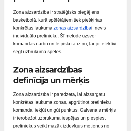
Zona aizsardzība ir stratēģisks piegājiens
basketbolā, kurā spēlētājiem tiek piešķirtas
konkrētas laukuma
zonas aizsardzība
i, nevis
individuālo pretinieku. Šī metode uzsver
komandas darbu un telpisko apziņu, ļaujot efektīvi
segt uzbrukuma spēles.
Zona aizsardzības
definīcija un mērķis
Zona aizsardzība ir paredzēta, lai aizsargātu
konkrētas laukuma zonas, apgrūtinot pretinieku
komandai iekļūt un gūt punktus. Galvenais mērķis
ir ierobežot uzbrukuma iespējas un piespiest
pretiniekus veikt mazāk izdevīgus metienus no