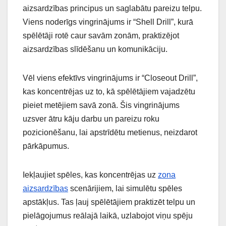
aizsardzības principus un saglabātu pareizu telpu.
Viens noderīgs vingrinājums ir “Shell Drill”, kurā
spēlētāji rotē caur savām zonām, praktizējot
aizsardzības slīdēšanu un komunikāciju.
Vēl viens efektīvs vingrinājums ir “Closeout Drill”,
kas koncentrējas uz to, kā spēlētājiem vajadzētu
pieiet metējiem savā zonā. Šis vingrinājums
uzsver ātru kāju darbu un pareizu roku
pozicionēšanu, lai apstrīdētu metienus, neizdarot
pārkāpumus.
Iekļaujiet spēles, kas koncentrējas uz
zona
aizsardzības
scenārijiem, lai simulētu spēles
apstākļus. Tas ļauj spēlētājiem praktizēt telpu un
pielāgojumus reālajā laikā, uzlabojot viņu spēju