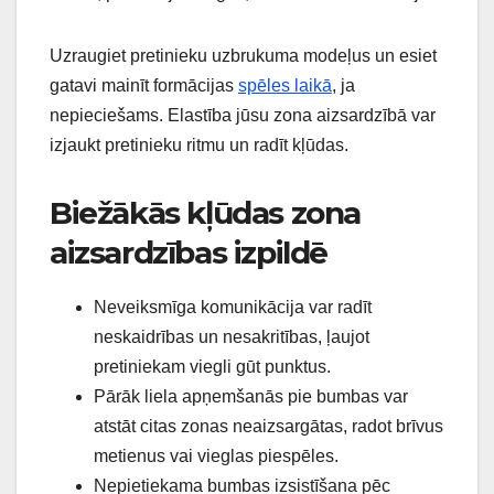
Uzraugiet pretinieku uzbrukuma modeļus un esiet
gatavi mainīt formācijas
spēles laikā
, ja
nepieciešams. Elastība jūsu zona aizsardzībā var
izjaukt pretinieku ritmu un radīt kļūdas.
Biežākās kļūdas zona
aizsardzības izpildē
Neveiksmīga komunikācija var radīt
neskaidrības un nesakritības, ļaujot
pretiniekam viegli gūt punktus.
Pārāk liela apņemšanās pie bumbas var
atstāt citas zonas neaizsargātas, radot brīvus
metienus vai vieglas piespēles.
Nepietiekama bumbas izsistīšana pēc