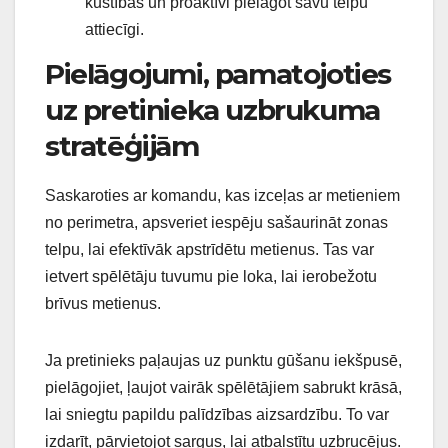
kustības un proaktīvi pielāgot savu telpu
attiecīgi.
Pielāgojumi, pamatojoties
uz pretinieka uzbrukuma
stratēģijām
Saskaroties ar komandu, kas izceļas ar metieniem
no perimetra, apsveriet iespēju sašaurināt zonas
telpu, lai efektīvāk apstrīdētu metienus. Tas var
ietvert spēlētāju tuvumu pie loka, lai ierobežotu
brīvus metienus.
Ja pretinieks paļaujas uz punktu gūšanu iekšpusē,
pielāgojiet, ļaujot vairāk spēlētājiem sabrukt krāsā,
lai sniegtu papildu palīdzības aizsardzību. To var
izdarīt, pārvietojot sargus, lai atbalstītu uzbrucējus.