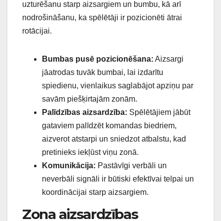
uzturēšanu starp aizsargiem un bumbu, kā arī
nodrošināšanu, ka spēlētāji ir pozicionēti ātrai
rotācijai.
Bumbas pusē pozicionēšana:
Aizsargi
jāatrodas tuvāk bumbai, lai izdarītu
spiedienu, vienlaikus saglabājot apziņu par
savām piešķirtajām zonām.
Palīdzības aizsardzība:
Spēlētājiem jābūt
gataviem palīdzēt komandas biedriem,
aizverot atstarpi un sniedzot atbalstu, kad
pretinieks iekļūst viņu zonā.
Komunikācija:
Pastāvīgi verbāli un
neverbāli signāli ir būtiski efektīvai telpai un
koordinācijai starp aizsargiem.
Zona aizsardzības