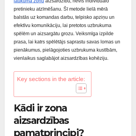
laukuma zonu
aizsardzību, nevis individuālo
pretinieku atzīmēšanu. Šī metode lielā mērā
balstās uz komandas darbu, telpisko apziņu un
efektīvu komunikāciju, lai pretotos uzbrukuma
spēlēm un aizsargātu grozu. Veiksmīga izpilde
prasa, lai katrs spēlētājs saprastu savas lomas un
pienākumus, pielāgojoties uzbrukuma kustībām,
vienlaikus saglabājot aizsardzības kohēziju.
Key sections in the article:
Kādi ir zona
aizsardzības
pamatprincipi?