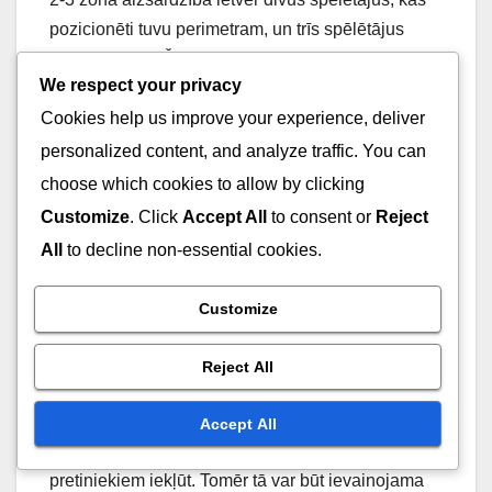
pozicionēti tuvu perimetram, un trīs spēlētājus
tuvāk grozam. Šis izkārtojums uzsver krāsas
We respect your privacy
aizsardzību, vienlaikus apstrīdot metienus no
Cookies help us improve your experience, deliver
ārpuses. Šis izkārtojums ļauj ātri rotēt, lai segtu
braucienu ceļus un brīvus metējus.
personalized content, and analyze traffic. You can
choose which cookies to allow by clicking
Izpildot 2-3 zonu, spēlētājiem jākomunicē efektīvi
Customize
. Click
Accept All
to consent or
Reject
un jāuztur apziņa par savām piešķirtajām zonām.
All
to decline non-essential cookies.
Diviem perimetra aizsargiem jāpieiet pie metējiem,
kamēr trīs iekšējie spēlētāji koncentrējas uz
Customize
atlēkušajām bumbām un metienu bloķēšanu. Šis
līdzsvars ir izšķirošs zonas efektivitātei.
Reject All
Viens no galvenajiem 2-3 zonas stiprumiem ir tās
Accept All
spēja ierobežot punktu gūšanu krāsā, padarot grūti
pretiniekiem iekļūt. Tomēr tā var būt ievainojama