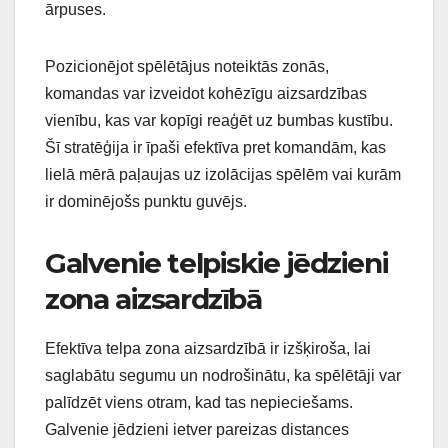
ārpuses.
Pozicionējot spēlētājus noteiktās zonās,
komandas var izveidot kohēzīgu aizsardzības
vienību, kas var kopīgi reaģēt uz bumbas kustību.
Šī stratēģija ir īpaši efektīva pret komandām, kas
lielā mērā paļaujas uz izolācijas spēlēm vai kurām
ir dominējošs punktu guvējs.
Galvenie telpiskie jēdzieni
zona aizsardzībā
Efektīva telpa zona aizsardzībā ir izšķiroša, lai
saglabātu segumu un nodrošinātu, ka spēlētāji var
palīdzēt viens otram, kad tas nepieciešams.
Galvenie jēdzieni ietver pareizas distances