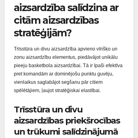
aizsardzība salīdzina ar
citām aizsardzības
stratēģijām?
Trīsstūra un divu aizsardzība apvieno vīrišķo un
zonu aizsardzību elementus, piedāvājot unikālu
pieeju basketbola aizsardzībai. Tā ir īpaši efektīva
pret komandām ar dominējošu punktu guvēju,
vienlaikus saglabājot segšanu pār citiem
spēlētājiem, ļaujot stratēģiskai elastībai.
Trīsstūra un divu
aizsardzības priekšrocības
un trūkumi salīdzinājumā