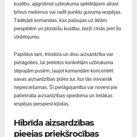
kustību, apgrūtinot uzbrukuma spēlētājiem atrast
brīvus metienus vai radīt punktu guvuma iespējas.
Tādējādi komandas, kas paļaujas uz ātrām
piespēlēm un plūstošu kustību, bieži cīnās pret šo
izkārtojumu.
Papildus tam, trīsstūra un divu aizsardzība var
pielāgoties, lai pretotos konkrētām uzbrukuma
stiprajām pusēm, ļaujot komandām koncentrēt
savas aizsardzības pūles tur, kur tās visvairāk
nepieciešamas. Šī pielāgojamība var novest pie
palielināta aizsardzības spiediena un lielākas
iespējas piespiest kļūdas.
Hibrīda aizsardzības
pieejas priekšrocības