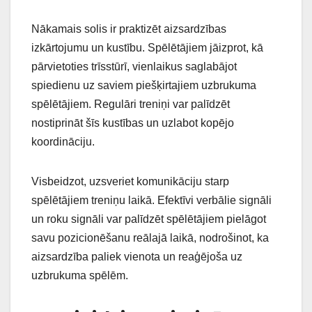
Nākamais solis ir praktizēt aizsardzības
izkārtojumu un kustību. Spēlētājiem jāizprot, kā
pārvietoties trīsstūrī, vienlaikus saglabājot
spiedienu uz saviem piešķirtajiem uzbrukuma
spēlētājiem. Regulāri treniņi var palīdzēt
nostiprināt šīs kustības un uzlabot kopējo
koordināciju.
Visbeidzot, uzsveriet komunikāciju starp
spēlētājiem treniņu laikā. Efektīvi verbālie signāli
un roku signāli var palīdzēt spēlētājiem pielāgot
savu pozicionēšanu reālajā laikā, nodrošinot, ka
aizsardzība paliek vienota un reaģējoša uz
uzbrukuma spēlēm.