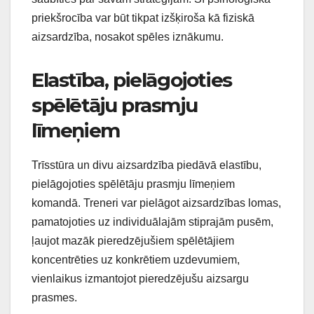
priekšrocība var būt tikpat izšķiroša kā fiziskā
aizsardzība, nosakot spēles iznākumu.
Elastība, pielāgojoties
spēlētāju prasmju
līmeņiem
Trīsstūra un divu aizsardzība piedāvā elastību,
pielāgojoties spēlētāju prasmju līmeņiem
komandā. Treneri var pielāgot aizsardzības lomas,
pamatojoties uz individuālajām stiprajām pusēm,
ļaujot mazāk pieredzējušiem spēlētājiem
koncentrēties uz konkrētiem uzdevumiem,
vienlaikus izmantojot pieredzējušu aizsargu
prasmes.