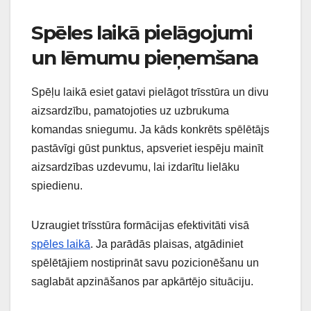
Spēles laikā pielāgojumi
un lēmumu pieņemšana
Spēļu laikā esiet gatavi pielāgot trīsstūra un divu
aizsardzību, pamatojoties uz uzbrukuma
komandas sniegumu. Ja kāds konkrēts spēlētājs
pastāvīgi gūst punktus, apsveriet iespēju mainīt
aizsardzības uzdevumu, lai izdarītu lielāku
spiedienu.
Uzraugiet trīsstūra formācijas efektivitāti visā
spēles laikā
. Ja parādās plaisas, atgādiniet
spēlētājiem nostiprināt savu pozicionēšanu un
saglabāt apzināšanos par apkārtējo situāciju.