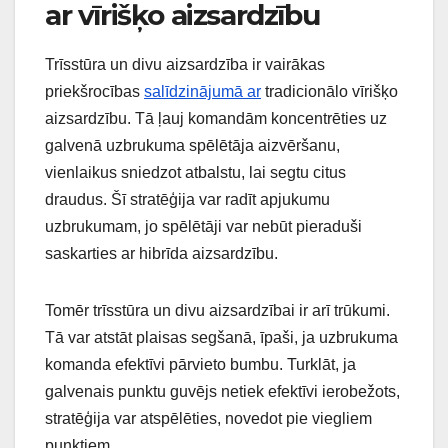
ar vīrišķo aizsardzību
Trīsstūra un divu aizsardzība ir vairākas
priekšrocības
salīdzinājumā ar
tradicionālo vīrišķo
aizsardzību. Tā ļauj komandām koncentrēties uz
galvenā uzbrukuma spēlētāja aizvēršanu,
vienlaikus sniedzot atbalstu, lai segtu citus
draudus. Šī stratēģija var radīt apjukumu
uzbrukumam, jo spēlētāji var nebūt pieraduši
saskarties ar hibrīda aizsardzību.
Tomēr trīsstūra un divu aizsardzībai ir arī trūkumi.
Tā var atstāt plaisas segšanā, īpaši, ja uzbrukuma
komanda efektīvi pārvieto bumbu. Turklāt, ja
galvenais punktu guvējs netiek efektīvi ierobežots,
stratēģija var atspēlēties, novedot pie viegliem
punktiem.