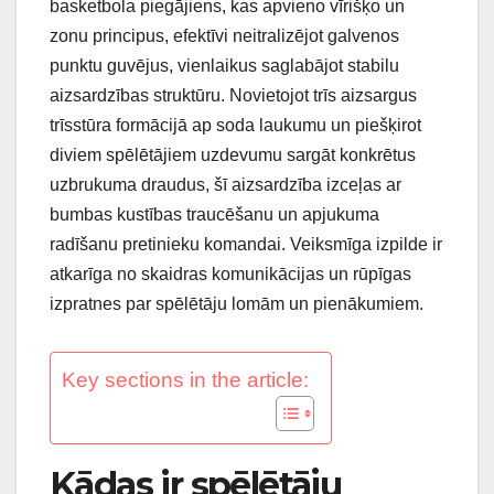
basketbola piegājiens, kas apvieno vīrišķo un
zonu principus, efektīvi neitralizējot galvenos
punktu guvējus, vienlaikus saglabājot stabilu
aizsardzības struktūru. Novietojot trīs aizsargus
trīsstūra formācijā ap soda laukumu un piešķirot
diviem spēlētājiem uzdevumu sargāt konkrētus
uzbrukuma draudus, šī aizsardzība izceļas ar
bumbas kustības traucēšanu un apjukuma
radīšanu pretinieku komandai. Veiksmīga izpilde ir
atkarīga no skaidras komunikācijas un rūpīgas
izpratnes par spēlētāju lomām un pienākumiem.
Key sections in the article:
Kādas ir spēlētāju