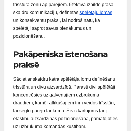
trīsstūra zonu ap pārējiem. Efektīva izpilde prasa
skaidru komunikāciju, definētas
spēlētāju lomas
un konsekventu praksi, lai nodrošinātu, ka
spēlētāji saprot savus pienākumus un
pozicionēšanu.
Pakāpeniska īstenošana
praksē
Sāciet ar skaidru katra spēlētāja lomu definēšanu
trīsstūra un divu aizsardzībā. Parasti divi spēlētāji
koncentrēsies uz galvenajiem uzbrukuma
draudiem, kamēr atlikušajiem trim veidos trīsstūri,
lai segtu pārējo laukumu. Šis izkārtojums ļauj
elastību aizsardzības pozicionēšanā, pamatojoties
uz uzbrukuma komandas kustībām.