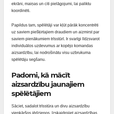
ekrāni, maiņas un citi pielāgojumi, lai paliktu
koordinēti.
Papildus tam, spēlētāji var kļūt pārāk koncentrēti
uz saviem piešķirtajiem draudiem un aizmirst par
saviem pienākumiem trīsstūrī. Ir svarīgi līdzsvarot
individuālos uzdevumus ar kopējo komandas
aizsardzību, lai nodrošinātu visu uzbrukuma
spēlētāju segšanu.
Padomi, kā mācīt
aizsardzību jaunajiem
spēlētājiem
Sāciet, sadalot trīsstūra un divu aizsardzību
vienkāršos jēdzienos. Izskaidrojiet aizsardzības