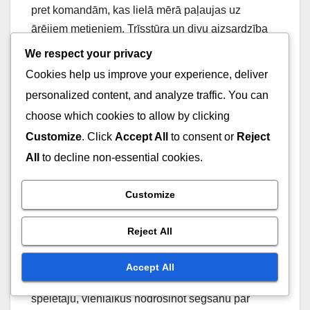
pret komandām, kas lielā mērā paļaujas uz
ārējiem metieniem. Trīsstūra un divu aizsardzība
var saskarties ar grūtībām, ja pretinieku komanda
We respect your privacy
konsekventi trāpa perimetra metienus, jo
Cookies help us improve your experience, deliver
aizsardzība nav izstrādāta, lai efektīvi noslēgtu
personalized content, and analyze traffic. You can
metējus kā pilna zona varētu.
choose which cookies to allow by clicking
Customize
. Click
Accept All
to consent or
Reject
Alternatīvo aizsardzību
All
to decline non-essential cookies.
situatīvā efektivitāte
Customize
Trīsstūra un divu aizsardzības efektivitāte lielā
mērā ir atkarīga no konkrētās spēles situācijas. Tā
Reject All
ir īpaši noderīga, saskaroties ar komandu, kurai ir
viens izcils spēlētājs, kurš var dominēt spēlē.
Accept All
Šādās situācijās šī aizsardzība var neitralizēt šo
spēlētāju, vienlaikus nodrošinot segšanu pār