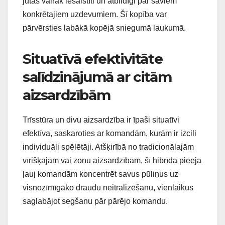
jūtas vairāk iesaistīti un atbildīgi par saviem
konkrētajiem uzdevumiem. Šī kopība var
pārvērsties labākā kopējā sniegumā laukumā.
Situatīvā efektivitāte
salīdzinājumā ar citām
aizsardzībām
Trīsstūra un divu aizsardzība ir īpaši situatīvi
efektīva, saskaroties ar komandām, kurām ir izcili
individuāli spēlētāji. Atšķirībā no tradicionālajām
vīrišķajām vai zonu aizsardzībām, šī hibrīda pieeja
ļauj komandām koncentrēt savus pūliņus uz
visnozīmīgāko draudu neitralizēšanu, vienlaikus
saglabājot segšanu pār pārējo komandu.