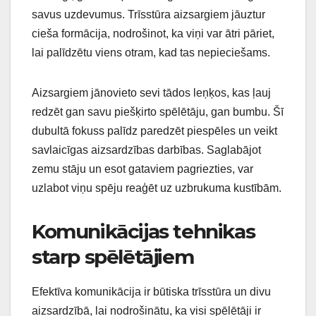
savus uzdevumus. Trīsstūra aizsargiem jāuztur
cieša formācija, nodrošinot, ka viņi var ātri pāriet,
lai palīdzētu viens otram, kad tas nepieciešams.
Aizsargiem jānovieto sevi tādos leņķos, kas ļauj
redzēt gan savu piešķirto spēlētāju, gan bumbu. Šī
dubultā fokuss palīdz paredzēt piespēles un veikt
savlaicīgas aizsardzības darbības. Saglabājot
zemu stāju un esot gataviem pagriezties, var
uzlabot viņu spēju reaģēt uz uzbrukuma kustībām.
Komunikācijas tehnikas
starp spēlētājiem
Efektīva komunikācija ir būtiska trīsstūra un divu
aizsardzībā, lai nodrošinātu, ka visi spēlētāji ir