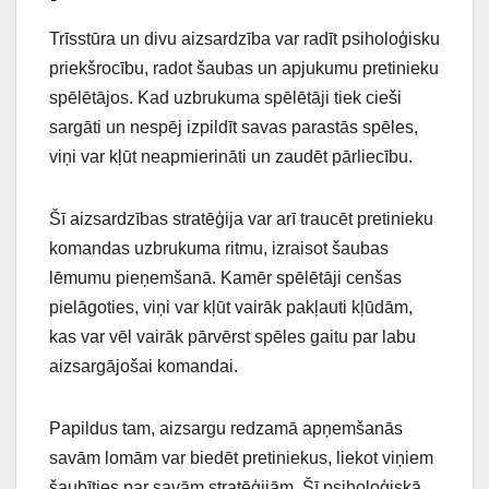
Trīsstūra un divu aizsardzība var radīt psiholoģisku
priekšrocību, radot šaubas un apjukumu pretinieku
spēlētājos. Kad uzbrukuma spēlētāji tiek cieši
sargāti un nespēj izpildīt savas parastās spēles,
viņi var kļūt neapmierināti un zaudēt pārliecību.
Šī aizsardzības stratēģija var arī traucēt pretinieku
komandas uzbrukuma ritmu, izraisot šaubas
lēmumu pieņemšanā. Kamēr spēlētāji cenšas
pielāgoties, viņi var kļūt vairāk pakļauti kļūdām,
kas var vēl vairāk pārvērst spēles gaitu par labu
aizsargājošai komandai.
Papildus tam, aizsargu redzamā apņemšanās
savām lomām var biedēt pretiniekus, liekot viņiem
šaubīties par savām stratēģijām. Šī psiholoģiskā