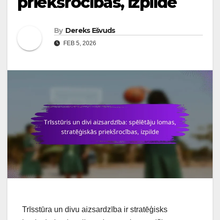
priekšrocības, izpilde
By
Dereks Ešvuds
FEB 5, 2026
Trīsstūra un divu aizsardzība ir stratēģisks