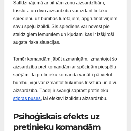
Salīdzinājumā ar pilnām zonu aizsardzībām,
trīsstūra un divu aizsardzība var izdarīt lielāku
spiedienu uz bumbas turētājiem, apgrūtinot viņiem
savu spēļu izpildi. Šis spiediens var novest pie
steidzīgiem lēmumiem un kļūdām, kas ir izšķiroši
augsta riska situācijās.
Tomēr komandām jābūt uzmanīgām, izmantojot šo
aizsardzību pret komandām ar spēcīgām piespēļu
spējām. Ja pretinieku komanda var ātri pārvietot
bumbu, viņi var izmantot trūkumus trīsstūra un divu
aizsardzībā. Tādēļ ir svarīgi saprast pretinieku
stiprās puses
, lai efektīvi izpildītu aizsardzību.
Psihoģiskais efekts uz
pretinieku komandām