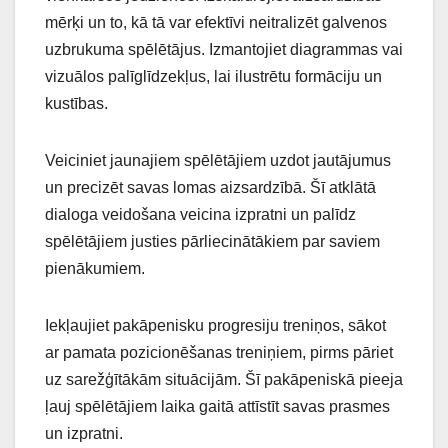
mērķi un to, kā tā var efektīvi neitralizēt galvenos
uzbrukuma spēlētājus. Izmantojiet diagrammas vai
vizuālos palīglīdzekļus, lai ilustrētu formāciju un
kustības.
Veiciniet jaunajiem spēlētājiem uzdot jautājumus
un precizēt savas lomas aizsardzībā. Šī atklātā
dialoga veidošana veicina izpratni un palīdz
spēlētājiem justies pārliecinātākiem par saviem
pienākumiem.
Iekļaujiet pakāpenisku progresiju treniņos, sākot
ar pamata pozicionēšanas treniņiem, pirms pāriet
uz sarežģītākām situācijām. Šī pakāpeniskā pieeja
ļauj spēlētājiem laika gaitā attīstīt savas prasmes
un izpratni.