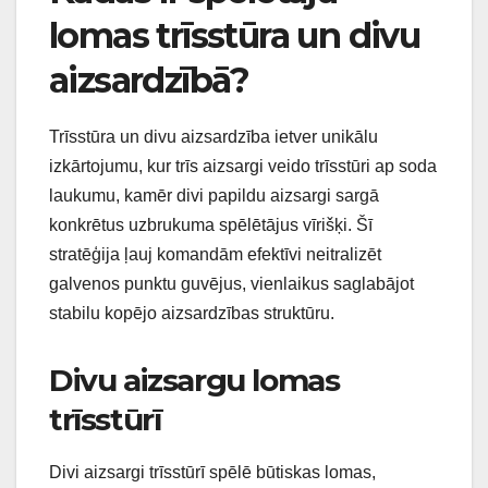
lomas trīsstūra un divu
aizsardzībā?
Trīsstūra un divu aizsardzība ietver unikālu
izkārtojumu, kur trīs aizsargi veido trīsstūri ap soda
laukumu, kamēr divi papildu aizsargi sargā
konkrētus uzbrukuma spēlētājus vīrišķi. Šī
stratēģija ļauj komandām efektīvi neitralizēt
galvenos punktu guvējus, vienlaikus saglabājot
stabilu kopējo aizsardzības struktūru.
Divu aizsargu lomas
trīsstūrī
Divi aizsargi trīsstūrī spēlē būtiskas lomas,