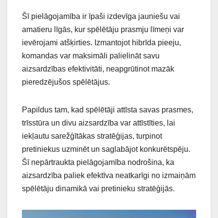
Šī pielāgojamība ir īpaši izdevīga jauniešu vai
amatieru līgās, kur spēlētāju prasmju līmeņi var
ievērojami atšķirties. Izmantojot hibrīda pieeju,
komandas var maksimāli palielināt savu
aizsardzības efektivitāti, neapgrūtinot mazāk
pieredzējušos spēlētājus.
Papildus tam, kad spēlētāji attīsta savas prasmes,
trīsstūra un divu aizsardzība var attīstīties, lai
iekļautu sarežģītākas stratēģijas, turpinot
pretiniekus uzminēt un saglabājot konkurētspēju.
Šī nepārtraukta pielāgojamība nodrošina, ka
aizsardzība paliek efektīva neatkarīgi no izmaiņām
spēlētāju dinamikā vai pretinieku stratēģijās.