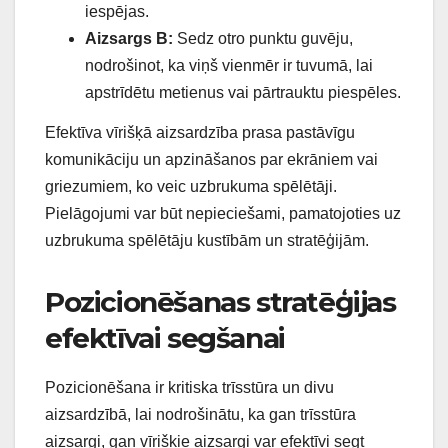
iespējas.
Aizsargs B:
Sedz otro punktu guvēju,
nodrošinot, ka viņš vienmēr ir tuvumā, lai
apstrīdētu metienus vai pārtrauktu piespēles.
Efektīva vīrišķā aizsardzība prasa pastāvīgu
komunikāciju un apzināšanos par ekrāniem vai
griezumiem, ko veic uzbrukuma spēlētāji.
Pielāgojumi var būt nepieciešami, pamatojoties uz
uzbrukuma spēlētāju kustībām un stratēģijām.
Pozicionēšanas stratēģijas
efektīvai segšanai
Pozicionēšana ir kritiska trīsstūra un divu
aizsardzībā, lai nodrošinātu, ka gan trīsstūra
aizsargi, gan vīrišķie aizsargi var efektīvi segt