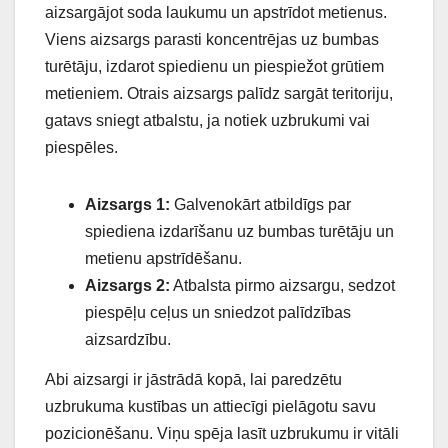
aizsargājot soda laukumu un apstrīdot metienus.
Viens aizsargs parasti koncentrējas uz bumbas
turētāju, izdarot spiedienu un piespiežot grūtiem
metieniem. Otrais aizsargs palīdz sargāt teritoriju,
gatavs sniegt atbalstu, ja notiek uzbrukumi vai
piespēles.
Aizsargs 1:
Galvenokārt atbildīgs par
spiediena izdarīšanu uz bumbas turētāju un
metienu apstrīdēšanu.
Aizsargs 2:
Atbalsta pirmo aizsargu, sedzot
piespēļu ceļus un sniedzot palīdzības
aizsardzību.
Abi aizsargi ir jāstrādā kopā, lai paredzētu
uzbrukuma kustības un attiecīgi pielāgotu savu
pozicionēšanu. Viņu spēja lasīt uzbrukumu ir vitāli