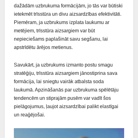
dažādām uzbrukuma formācijām, jo tās var būtiski
ietekmēt trīsstūra un divu aizsardzības efektivitāti.
Piemēram, ja uzbrukums izplata laukumu ar
metējiem, trīsstūra aizsargiem var būt
nepieciešams paplašināt savu segšanu, lai
apstrīdētu ārējos metienus.
Savukārt, ja uzbrukums izmanto postu smagu
stratēģiju, trīsstūra aizsargiem jānostiprina sava
formācija, lai sniegtu vairāk atbalsta soda
laukumā. Apzināšanās par uzbrukuma spēlētāju
tendencēm un stiprajām pusēm var vadīt šos
pielāgojumus, ļaujot aizsardzībai palikt elastīgai
un reaģējošai.