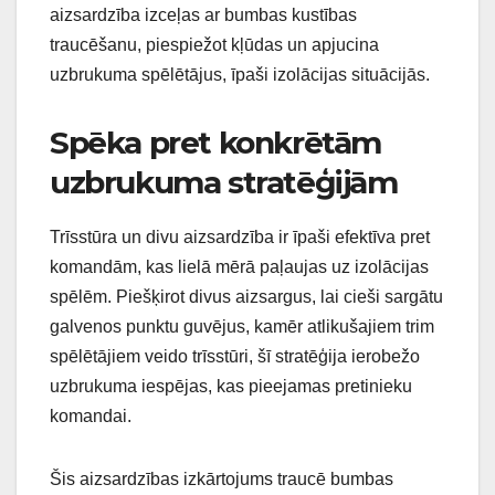
aizsardzība izceļas ar bumbas kustības
traucēšanu, piespiežot kļūdas un apjucina
uzbrukuma spēlētājus, īpaši izolācijas situācijās.
Spēka pret konkrētām
uzbrukuma stratēģijām
Trīsstūra un divu aizsardzība ir īpaši efektīva pret
komandām, kas lielā mērā paļaujas uz izolācijas
spēlēm. Piešķirot divus aizsargus, lai cieši sargātu
galvenos punktu guvējus, kamēr atlikušajiem trim
spēlētājiem veido trīsstūri, šī stratēģija ierobežo
uzbrukuma iespējas, kas pieejamas pretinieku
komandai.
Šis aizsardzības izkārtojums traucē bumbas