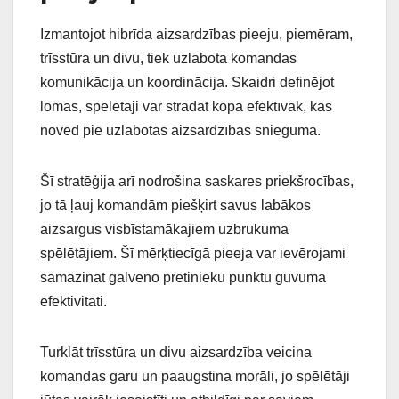
Izmantojot hibrīda aizsardzības pieeju, piemēram,
trīsstūra un divu, tiek uzlabota komandas
komunikācija un koordinācija. Skaidri definējot
lomas, spēlētāji var strādāt kopā efektīvāk, kas
noved pie uzlabotas aizsardzības snieguma.
Šī stratēģija arī nodrošina saskares priekšrocības,
jo tā ļauj komandām piešķirt savus labākos
aizsargus visbīstamākajiem uzbrukuma
spēlētājiem. Šī mērķtiecīgā pieeja var ievērojami
samazināt galveno pretinieku punktu guvuma
efektivitāti.
Turklāt trīsstūra un divu aizsardzība veicina
komandas garu un paaugstina morāli, jo spēlētāji