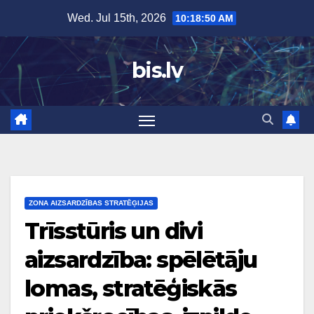
Skip
Wed. Jul 15th, 2026
10:18:52 AM
to
content
bis.lv
ZONA AIZSARDZĪBAS STRATĒĢIJAS
Trīsstūris un divi
aizsardzība: spēlētāju
lomas, stratēģiskās