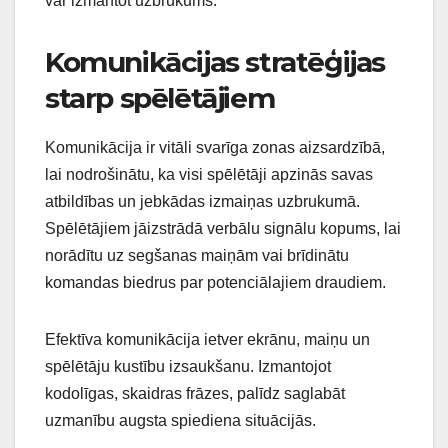
var izmantot uzbrukums.
Komunikācijas stratēģijas
starp spēlētājiem
Komunikācija ir vitāli svarīga zonas aizsardzībā,
lai nodrošinātu, ka visi spēlētāji apzinās savas
atbildības un jebkādas izmaiņas uzbrukumā.
Spēlētājiem jāizstrādā verbālu signālu kopums, lai
norādītu uz segšanas maiņām vai brīdinātu
komandas biedrus par potenciālajiem draudiem.
Efektīva komunikācija ietver ekrānu, maiņu un
spēlētāju kustību izsaukšanu. Izmantojot
kodolīgas, skaidras frāzes, palīdz saglabāt
uzmanību augsta spiediena situācijās.