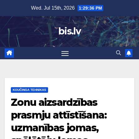
Skip
Wed. Jul 15th, 2026
1:29:37 PM
to
content
bis.lv
KOUČINGA TEHNIKAS
Zonu aizsardzības
prasmju attīstīšana:
uzmanības jomas,