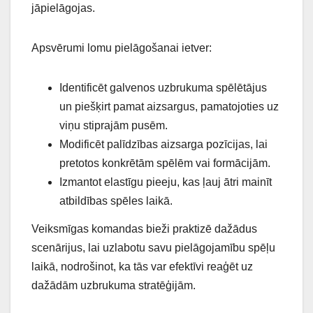
jāpielāgojas.
Apsvērumi lomu pielāgošanai ietver:
Identificēt galvenos uzbrukuma spēlētājus
un piešķirt pamat aizsargus, pamatojoties uz
viņu stiprajām pusēm.
Modificēt palīdzības aizsarga pozīcijas, lai
pretotos konkrētām spēlēm vai formācijām.
Izmantot elastīgu pieeju, kas ļauj ātri mainīt
atbildības spēles laikā.
Veiksmīgas komandas bieži praktizē dažādus
scenārijus, lai uzlabotu savu pielāgojamību spēļu
laikā, nodrošinot, ka tās var efektīvi reaģēt uz
dažādām uzbrukuma stratēģijām.