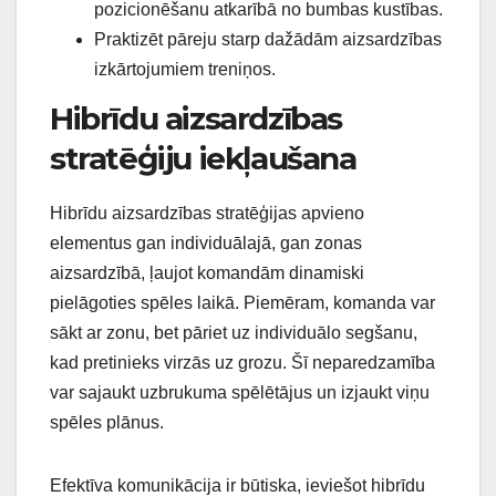
pozicionēšanu atkarībā no bumbas kustības.
Praktizēt pāreju starp dažādām aizsardzības
izkārtojumiem treniņos.
Hibrīdu aizsardzības
stratēģiju iekļaušana
Hibrīdu aizsardzības stratēģijas apvieno
elementus gan individuālajā, gan zonas
aizsardzībā, ļaujot komandām dinamiski
pielāgoties spēles laikā. Piemēram, komanda var
sākt ar zonu, bet pāriet uz individuālo segšanu,
kad pretinieks virzās uz grozu. Šī neparedzamība
var sajaukt uzbrukuma spēlētājus un izjaukt viņu
spēles plānus.
Efektīva komunikācija ir būtiska, ieviešot hibrīdu