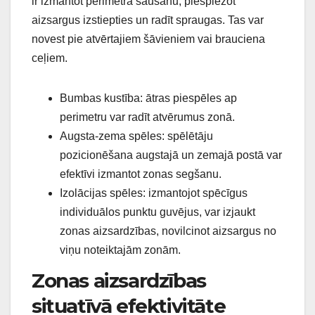
ir izmantot perimetra šaušanu, piespiežot
aizsargus izstiepties un radīt spraugas. Tas var
novest pie atvērtajiem šāvieniem vai brauciena
ceļiem.
Bumbas kustība: ātras piespēles ap
perimetru var radīt atvērumus zonā.
Augsta-zema spēles: spēlētāju
pozicionēšana augstajā un zemajā postā var
efektīvi izmantot zonas segšanu.
Izolācijas spēles: izmantojot spēcīgus
individuālos punktu guvējus, var izjaukt
zonas aizsardzības, novilcinot aizsargus no
viņu noteiktajām zonām.
Zonas aizsardzības
situatīvā efektivitāte