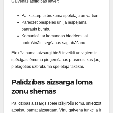
Galvenās atbildības ietver:
Palikt starp uzbrukuma spēlētāju un vārtiem.
Paredzēt piespēles un, ja iespējams,
pārtraukt bumbu.
Komunicēt ar komandas biedriem, lai
nodrošinātu segšanas saglabāšanu.
Efektīvi pamat aizsargi bieži ir veikli un viņiem ir
spēcīgas lēmumu pieņemšanas prasmes, kas ļauj
pielāgoties uzbrukuma spēlētāja taktikai.
Palīdzības aizsarga loma
zonu shēmās
Palīdzības aizsargs spēlē izšķirošu lomu, sniedzot
atbalstu pamat aizsargam. Viņu galvenā funkcija ir