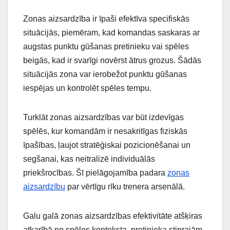
Zonas aizsardzība ir īpaši efektīva specifiskās
situācijās, piemēram, kad komandas saskaras ar
augstas punktu gūšanas pretinieku vai spēles
beigās, kad ir svarīgi novērst ātrus grozus. Šādās
situācijās zona var ierobežot punktu gūšanas
iespējas un kontrolēt spēles tempu.
Turklāt zonas aizsardzības var būt izdevīgas
spēlēs, kur komandām ir nesakritīgas fiziskās
īpašības, ļaujot stratēģiskai pozicionēšanai un
segšanai, kas neitralizē individuālās
priekšrocības. Šī pielāgojamība padara
zonas
aizsardzību
par vērtīgu rīku trenera arsenālā.
Galu galā zonas aizsardzības efektivitāte atšķiras
atkarībā no spēles konteksta, pretinieka stiprajām