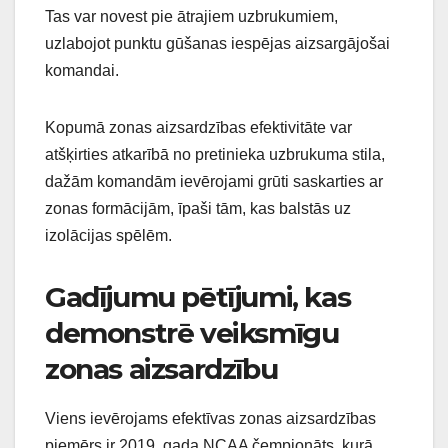
Tas var novest pie ātrajiem uzbrukumiem,
uzlabojot punktu gūšanas iespējas aizsargājošai
komandai.
Kopumā zonas aizsardzības efektivitāte var
atšķirties atkarībā no pretinieka uzbrukuma stila,
dažām komandām ievērojami grūti saskarties ar
zonas formācijām, īpaši tām, kas balstās uz
izolācijas spēlēm.
Gadījumu pētījumi, kas
demonstrē veiksmīgu
zonas aizsardzību
Viens ievērojams efektīvas zonas aizsardzības
piemērs ir 2019. gada NCAA čempionāts, kurā