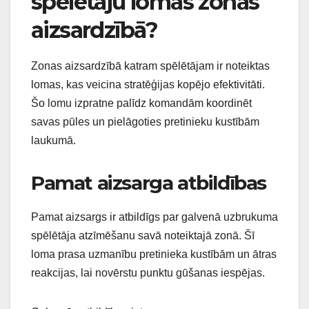
spēlētāju lomas zonas
aizsardzībā?
Zonas aizsardzībā katram spēlētājam ir noteiktas
lomas, kas veicina stratēģijas kopējo efektivitāti.
Šo lomu izpratne palīdz komandām koordinēt
savas pūles un pielāgoties pretinieku kustībām
laukumā.
Pamat aizsarga atbildības
Pamat aizsargs ir atbildīgs par galvenā uzbrukuma
spēlētāja atzīmēšanu savā noteiktajā zonā. Šī
loma prasa uzmanību pretinieka kustībām un ātras
reakcijas, lai novērstu punktu gūšanas iespējas.