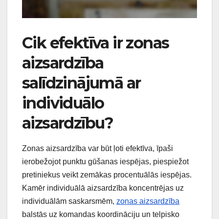
Cik efektīva ir zonas
aizsardzība
salīdzinājumā ar
individuālo
aizsardzību?
Zonas aizsardzība var būt ļoti efektīva, īpaši
ierobežojot punktu gūšanas iespējas, piespiežot
pretiniekus veikt zemākas procentuālās iespējas.
Kamēr individuālā aizsardzība koncentrējas uz
individuālām saskarsmēm,
zonas aizsardzība
balstās uz komandas koordināciju un telpisko