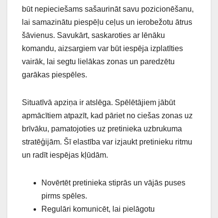
būt nepieciešams sašaurināt savu pozicionēšanu,
lai samazinātu piespēļu ceļus un ierobežotu ātrus
šāvienus. Savukārt, saskaroties ar lēnāku
komandu, aizsargiem var būt iespēja izplatīties
vairāk, lai segtu lielākas zonas un paredzētu
garākas piespēles.
Situatīvā apziņa ir atslēga. Spēlētājiem jābūt
apmācītiem atpazīt, kad pāriet no ciešas zonas uz
brīvāku, pamatojoties uz pretinieka uzbrukuma
stratēģijām. Šī elastība var izjaukt pretinieku ritmu
un radīt iespējas kļūdām.
Novērtēt pretinieka stiprās un vājās puses
pirms spēles.
Regulāri komunicēt, lai pielāgotu