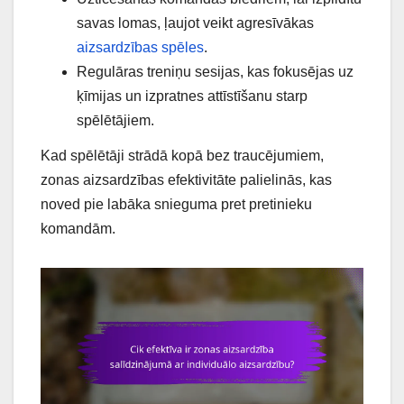
savas lomas, ļaujot veikt agresīvākas
aizsardzības spēles
.
Regulāras treniņu sesijas, kas fokusējas uz
ķīmijas un izpratnes attīstīšanu starp
spēlētājiem.
Kad spēlētāji strādā kopā bez traucējumiem,
zonas aizsardzības efektivitāte palielinās, kas
noved pie labāka snieguma pret pretinieku
komandām.