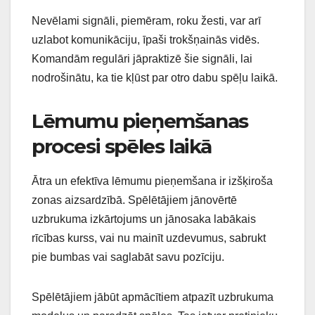
Nevēlami signāli, piemēram, roku žesti, var arī
uzlabot komunikāciju, īpaši trokšņainās vidēs.
Komandām regulāri jāpraktizē šie signāli, lai
nodrošinātu, ka tie kļūst par otro dabu spēļu laikā.
Lēmumu pieņemšanas
procesi spēles laikā
Ātra un efektīva lēmumu pieņemšana ir izšķiroša
zonas aizsardzībā. Spēlētājiem jānovērtē
uzbrukuma izkārtojums un jānosaka labākais
rīcības kurss, vai nu mainīt uzdevumus, sabrukt
pie bumbas vai saglabāt savu pozīciju.
Spēlētājiem jābūt apmācītiem atpazīt uzbrukuma