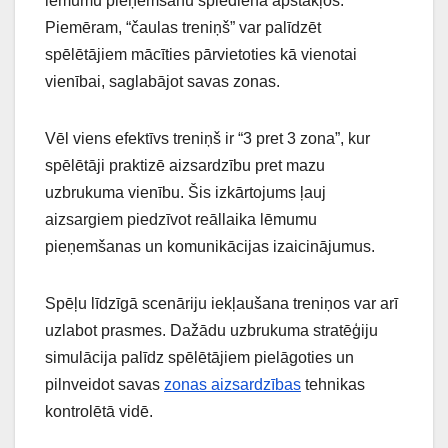
lēmumu pieņemšanu spiediena apstākļos.
Piemēram, “čaulas treniņš” var palīdzēt
spēlētājiem mācīties pārvietoties kā vienotai
vienībai, saglabājot savas zonas.
Vēl viens efektīvs treniņš ir “3 pret 3 zona”, kur
spēlētāji praktizē aizsardzību pret mazu
uzbrukuma vienību. Šis izkārtojums ļauj
aizsargiem piedzīvot reāllaika lēmumu
pieņemšanas un komunikācijas izaicinājumus.
Spēļu līdzīgā scenāriju iekļaušana treniņos var arī
uzlabot prasmes. Dažādu uzbrukuma stratēģiju
simulācija palīdz spēlētājiem pielāgoties un
pilnveidot savas
zonas aizsardzības
tehnikas
kontrolētā vidē.