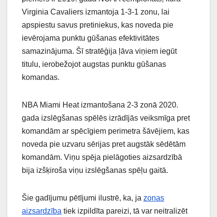
Virginia Cavaliers izmantoja 1-3-1 zonu, lai
apspiestu savus pretiniekus, kas noveda pie
ievērojama punktu gūšanas efektivitātes
samazinājuma. Šī stratēģija ļāva viņiem iegūt
titulu, ierobežojot augstas punktu gūšanas
komandas.
NBA Miami Heat izmantošana 2-3 zonā 2020.
gada izslēgšanas spēlēs izrādījās veiksmīga pret
komandām ar spēcīgiem perimetra šāvējiem, kas
noveda pie uzvaru sērijas pret augstāk sēdētām
komandām. Viņu spēja pielāgoties aizsardzībā
bija izšķiroša viņu izslēgšanas spēļu gaitā.
Šie gadījumu pētījumi ilustrē, ka, ja
zonas
aizsardzība
tiek izpildīta pareizi, tā var neitralizēt