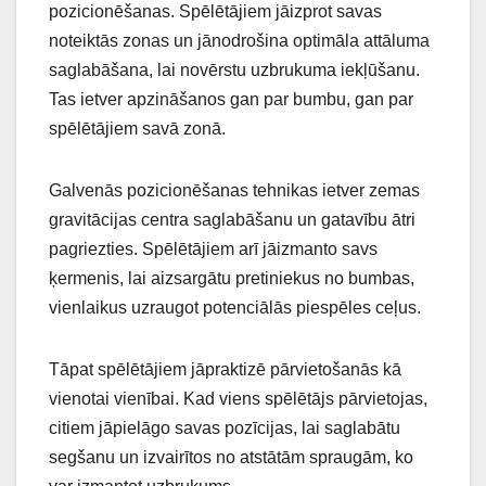
pozicionēšanas. Spēlētājiem jāizprot savas
noteiktās zonas un jānodrošina optimāla attāluma
saglabāšana, lai novērstu uzbrukuma iekļūšanu.
Tas ietver apzināšanos gan par bumbu, gan par
spēlētājiem savā zonā.
Galvenās pozicionēšanas tehnikas ietver zemas
gravitācijas centra saglabāšanu un gatavību ātri
pagriezties. Spēlētājiem arī jāizmanto savs
ķermenis, lai aizsargātu pretiniekus no bumbas,
vienlaikus uzraugot potenciālās piespēles ceļus.
Tāpat spēlētājiem jāpraktizē pārvietošanās kā
vienotai vienībai. Kad viens spēlētājs pārvietojas,
citiem jāpielāgo savas pozīcijas, lai saglabātu
segšanu un izvairītos no atstātām spraugām, ko