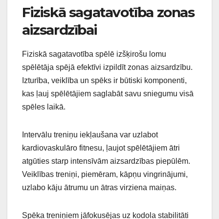
Fiziskā sagatavotība zonas
aizsardzībai
Fiziskā sagatavotība spēlē izšķirošu lomu
spēlētāja spējā efektīvi izpildīt zonas aizsardzību.
Izturība, veiklība un spēks ir būtiski komponenti,
kas ļauj spēlētājiem saglabāt savu sniegumu visā
spēles laikā.
Intervālu treniņu iekļaušana var uzlabot
kardiovaskulāro fitnesu, ļaujot spēlētājiem ātri
atgūties starp intensīvām aizsardzības piepūlēm.
Veiklības treniņi, piemēram, kāpņu vingrinājumi,
uzlabo kāju ātrumu un ātras virziena maiņas.
Spēka treniņiem jāfokusējas uz kodola stabilitāti