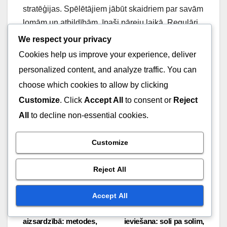
stratēģijas. Spēlētājiem jābūt skaidriem par savām
lomām un atbildībām, īpaši pāreju laikā. Regulāri
treniņi var palīdzēt spēlētājiem praktizēt šīs
We respect your privacy
maiņas, nodrošinot, ka viņi jūtas ērti, pārejot starp
Cookies help us improve your experience, deliver
aizsardzības stiliem, nezaudējot efektivitāti.
personalized content, and analyze traffic. You can
choose which cookies to allow by clicking
Izveidot skaidrus signālus pārejai starp
Customize
. Click
Accept All
to consent or
Reject
aizsardzībām.
All
to decline non-essential cookies.
Fokusēties uz spēlētāju pozicionēšanu, lai
nodrošinātu segšanu pāreju laikā.
Customize
Veicināt spēlētājus paredzēt pretinieku
kustības, lai atvieglotu ātras pielāgošanās.
Reject All
Accept All
Post
Mācīšana zonas
Zonas aizsardzības
aizsardzībā: metodes,
ieviešana: soli pa solim,