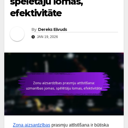
spēlētāju lomas,
efektivitāte
By
Dereks Ešvuds
JAN 19, 2026
Zona aizsardzības
prasmju attīstīšana ir būtiska