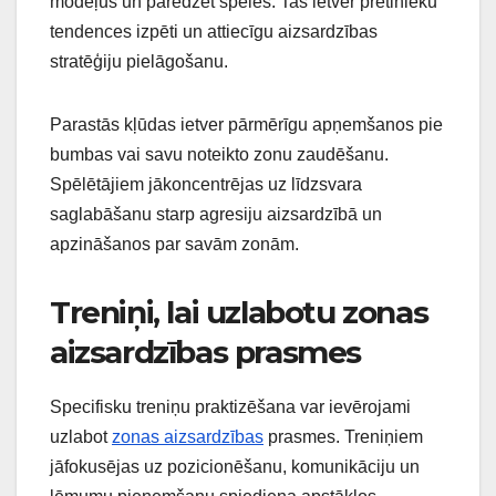
modeļus un paredzēt spēles. Tas ietver pretinieku
tendences izpēti un attiecīgu aizsardzības
stratēģiju pielāgošanu.
Parastās kļūdas ietver pārmērīgu apņemšanos pie
bumbas vai savu noteikto zonu zaudēšanu.
Spēlētājiem jākoncentrējas uz līdzsvara
saglabāšanu starp agresiju aizsardzībā un
apzināšanos par savām zonām.
Treniņi, lai uzlabotu zonas
aizsardzības prasmes
Specifisku treniņu praktizēšana var ievērojami
uzlabot
zonas aizsardzības
prasmes. Treniņiem
jāfokusējas uz pozicionēšanu, komunikāciju un