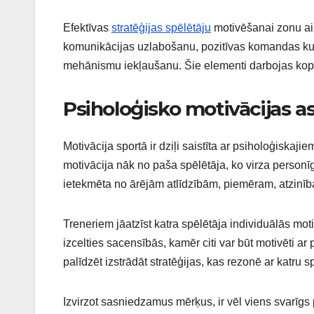
Efektīvas
stratēģijas spēlētāju
motivēšanai zonu aiz
komunikācijas uzlabošanu, pozitīvas komandas ku
mehānismu iekļaušanu. Šie elementi darbojas kopā,
Psiholoģisko motivācijas a
Motivācija sportā ir dziļi saistīta ar psiholoģiskaj
motivācija nāk no paša spēlētāja, ko virza personīg
ietekmēta no ārējām atlīdzībām, piemēram, atzinīb
Treneriem jāatzīst katra spēlētāja individuālās moti
izcelties sacensībās, kamēr citi var būt motivēti 
palīdzēt izstrādāt stratēģijas, kas rezonē ar katru s
Izvirzot sasniedzamus mērķus, ir vēl viens svarīg