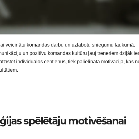
, lai veicinātu komandas darbu un uzlabotu sniegumu laukumā.
unikāciju un pozitīvu komandas kultūru ļauj treneriem dziļāk ies
atzīstot individuālos centienus, tiek palielināta motivācija, kas 
ltātiem.
ēģijas spēlētāju motivēšanai