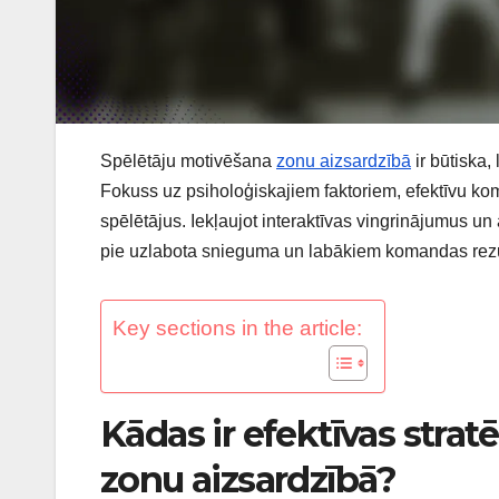
Spēlētāju motivēšana
zonu aizsardzībā
ir būtiska
Fokuss uz psiholoģiskajiem faktoriem, efektīvu kom
spēlētājus. Iekļaujot interaktīvas vingrinājumus un 
pie uzlabota snieguma un labākiem komandas rezu
Key sections in the article:
Kādas ir efektīvas strat
zonu aizsardzībā?