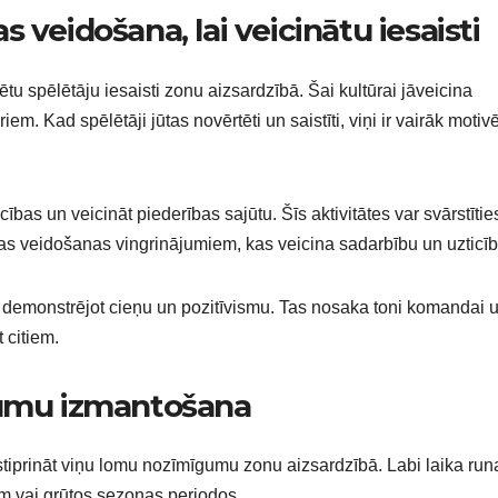
 veidošana, lai veicinātu iesaisti
rētu spēlētāju iesaisti zonu aizsardzībā. Šai kultūrai jāveicina
m. Kad spēlētāji jūtas novērtēti un saistīti, viņi ir vairāk motivē
ības un veicināt piederības sajūtu. Šīs aktivitātes var svārstītie
 veidošanas vingrinājumiem, kas veicina sadarbību un uzticīb
, demonstrējot cieņu un pozitīvismu. Tas nosaka toni komandai 
 citiem.
jumu izmantošana
tiprināt viņu lomu nozīmīgumu zonu aizsardzībā. Labi laika run
m vai grūtos sezonas periodos.