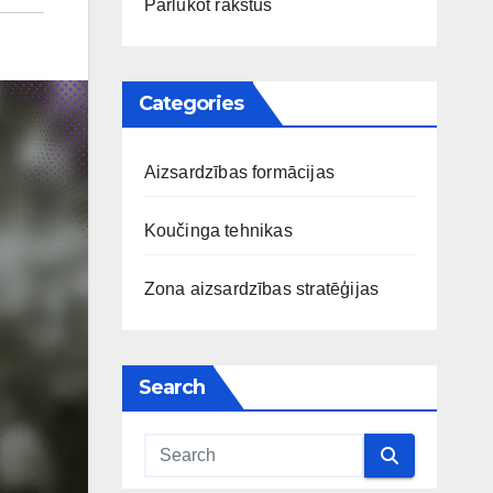
Pārlūkot rakstus
Categories
Aizsardzības formācijas
Koučinga tehnikas
Zona aizsardzības stratēģijas
Search