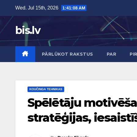
Skip
Wed. Jul 15th, 2026
1:41:09 AM
to
content
bis.lv
PĀRLŪKOT RAKSTUS
PAR
PI
KOUČINGA TEHNIKAS
Spēlētāju motivēša
stratēģijas, iesais