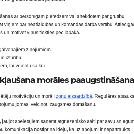
 Dalīšanās ar personīgām pieredzēm vai anekdotēm par grūtību
āt viņiem par neatlaidības un komandas darba vērtību. Attiecīga
s un motivēt viņus tiekties pēc labākā.
 galvenajiem ziņojumiem.
n izturību.
ēm, lai veidotu saikni.
ļaušana morāles paaugstināšana
lētāju motivāciju un morāli
zonu aizsardzībā
. Regulāras atsauk
abojumu jomas, veicinot izaugsmes domāšanu.
, ļaujot spēlētājiem saņemt atgriezenisko saiti par savu sniegu
u komunikācija nostiprina ideju, ka uzlabojumi ir nepārtraukts