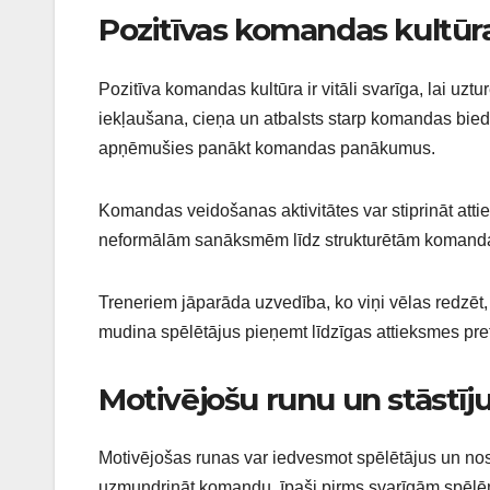
Pozitīvas komandas kultūras
Pozitīva komandas kultūra ir vitāli svarīga, lai uztu
iekļaušana, cieņa un atbalsts starp komandas biedrie
apņēmušies panākt komandas panākumus.
Komandas veidošanas aktivitātes var stiprināt attiec
neformālām sanāksmēm līdz strukturētām komandas
Treneriem jāparāda uzvedība, ko viņi vēlas redzēt
mudina spēlētājus pieņemt līdzīgas attieksmes pret
Motivējošu runu un stāstī
Motivējošas runas var iedvesmot spēlētājus un nos
uzmundrināt komandu, īpaši pirms svarīgām spēlē