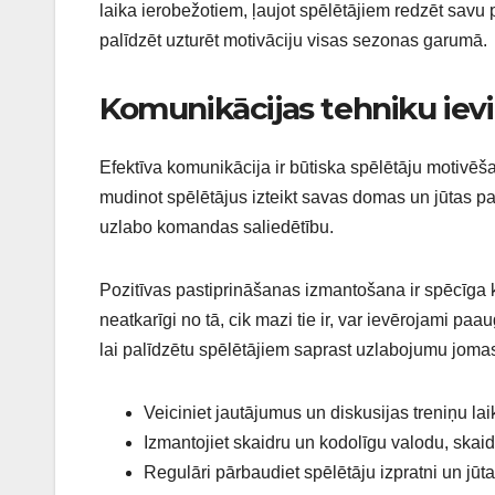
laika ierobežotiem, ļaujot spēlētājiem redzēt savu
palīdzēt uzturēt motivāciju visas sezonas garumā.
Komunikācijas tehniku ievi
Efektīva komunikācija ir būtiska spēlētāju motivēš
mudinot spēlētājus izteikt savas domas un jūtas 
uzlabo komandas saliedētību.
Pozitīvas pastiprināšanas izmantošana ir spēcīga
neatkarīgi no tā, cik mazi tie ir, var ievērojami pa
lai palīdzētu spēlētājiem saprast uzlabojumu jomas
Veiciniet jautājumus un diskusijas treniņu lai
Izmantojiet skaidru un kodolīgu valodu, skaidr
Regulāri pārbaudiet spēlētāju izpratni un jūta