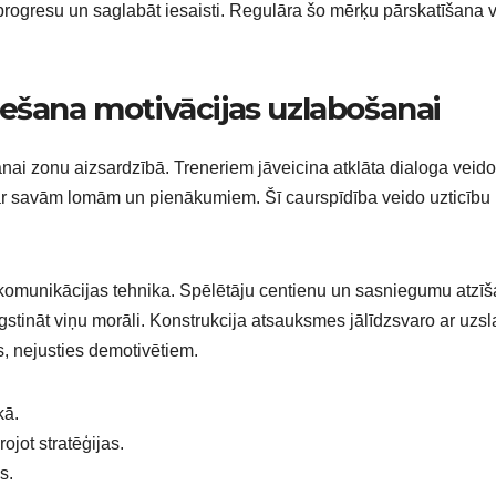
 progresu un saglabāt iesaisti. Regulāra šo mērķu pārskatīšana 
ešana motivācijas uzlabošanai
anai zonu aizsardzībā. Treneriem jāveicina atklāta dialoga veid
par savām lomām un pienākumiem. Šī caurspīdība veido uzticību
 komunikācijas tehnika. Spēlētāju centienu un sasniegumu atzīš
augstināt viņu morāli. Konstrukcija atsauksmes jālīdzsvaro ar uzs
, nejusties demotivētiem.
kā.
ojot stratēģijas.
s.