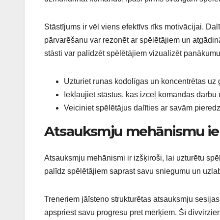
Stāstījums ir vēl viens efektīvs rīks motivācijai.
pārvarēšanu var rezonēt ar spēlētājiem un atgādin
stāsti var palīdzēt spēlētājiem vizualizēt panākumu
Uzturiet runas kodolīgas un koncentrētas uz
Iekļaujiet stāstus, kas izceļ komandas darbu u
Veiciniet spēlētājus dalīties ar savām pieredz
Atsauksmju mehānismu iek
Atsauksmju mehānismi ir izšķiroši, lai uzturētu spē
palīdz spēlētājiem saprast savu sniegumu un uzl
Treneriem jāīsteno strukturētas atsauksmju sesijas
apspriest savu progresu pret mērķiem. Šī divvirzien