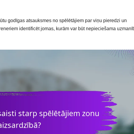
gūtu godīgas atsauksmes no spēlētājiem par viņu pieredzi un
treneriem identificēt jomas, kurām var būt nepieciešama uzmanī