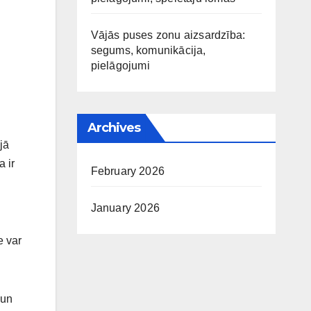
Vājās puses zonu aizsardzība:
segums, komunikācija,
pielāgojumi
Archives
jā
a ir
February 2026
January 2026
e var
 un