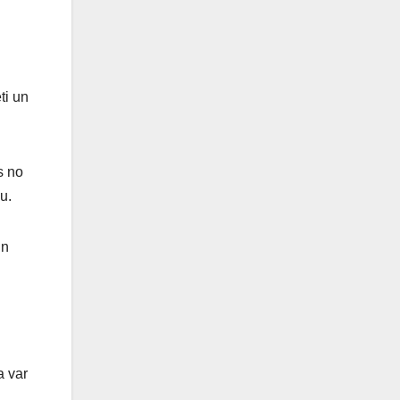
ti un
s no
u.
un
a var