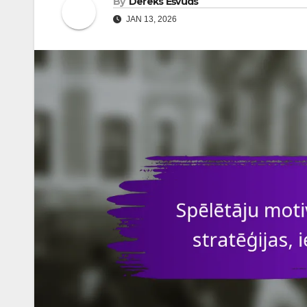
By
Dereks Ešvuds
JAN 13, 2026