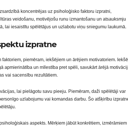
sardzībā koncentrējas uz psiholoģisko faktoru izpratni,
ltūras veidošanu, motivējošu runu izmantošanu un atsauksmju
 lai iesaistītu spēlētājus un uzlabotu viņu sniegumu laukumā.
spektu izpratne
iem faktoriem, piemēram, iekšējiem un ārējiem motivatoriem. Iekšē
ā apmierinātība un mīlestība pret spēli, savukārt ārējā motivācij
as vai sacensību rezultātiem.
vācijas, lai pielāgotu savu pieeju. Piemēram, daži spēlētāji var
ar personīgo uzlabojumu vai komandas darbu. Šo atšķirību izpratn
pēlētāju.
s psiholoģiskais aspekts. Mērķiem jābūt konkrētiem, izmērāmiem