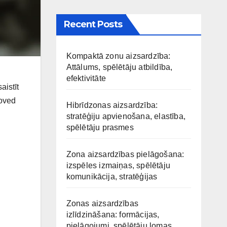
Recent Posts
Kompaktā zonu aizsardzība:
Attālums, spēlētāju atbildība,
efektivitāte
aistīt
noved
Hibrīdzonas aizsardzība:
stratēģiju apvienošana, elastība,
spēlētāju prasmes
Zona aizsardzības pielāgošana:
izspēles izmaiņas, spēlētāju
komunikācija, stratēģijas
Zonas aizsardzības
izlīdzināšana: formācijas,
pielāgojumi, spēlētāju lomas