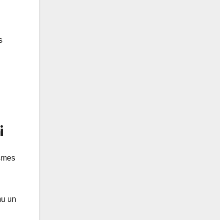
s
i
smes
mu un